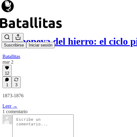
La epopeya del hierro: el ciclo
Suscribirse
Iniciar sesión
Batallitas
mar 2
12
1
3
1873-1876
Leer →
1 comentario